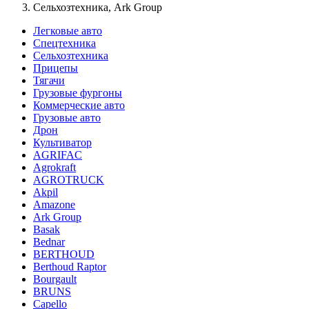
Сельхозтехника, Ark Group
Легковые авто
Спецтехника
Сельхозтехника
Прицепы
Тягачи
Грузовые фургоны
Коммерческие авто
Грузовые авто
Дрон
Культиватор
AGRIFAC
Agrokraft
AGROTRUCK
Akpil
Amazone
Ark Group
Basak
Bednar
BERTHOUD
Berthoud Raptor
Bourgault
BRUNS
Capello