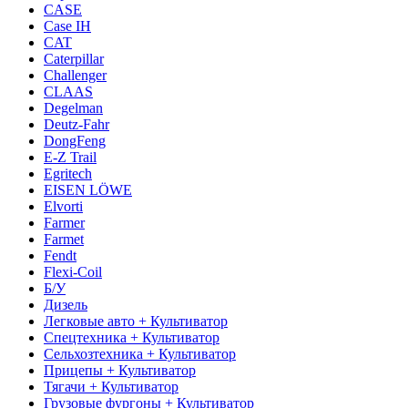
CASE
Case IH
CAT
Caterpillar
Challenger
CLAAS
Degelman
Deutz-Fahr
DongFeng
E-Z Trail
Egritech
EISEN LÖWE
Elvorti
Farmer
Farmet
Fendt
Flexi-Coil
Б/У
Дизель
Легковые авто + Культиватор
Спецтехника + Культиватор
Сельхозтехника + Культиватор
Прицепы + Культиватор
Тягачи + Культиватор
Грузовые фургоны + Культиватор