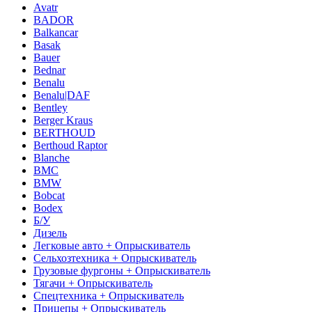
Avatr
BADOR
Balkancar
Basak
Bauer
Bednar
Benalu
Benalu|DAF
Bentley
Berger Kraus
BERTHOUD
Berthoud Raptor
Blanche
BMC
BMW
Bobcat
Bodex
Б/У
Дизель
Легковые авто + Опрыскиватель
Сельхозтехника + Опрыскиватель
Грузовые фургоны + Опрыскиватель
Тягачи + Опрыскиватель
Спецтехника + Опрыскиватель
Прицепы + Опрыскиватель