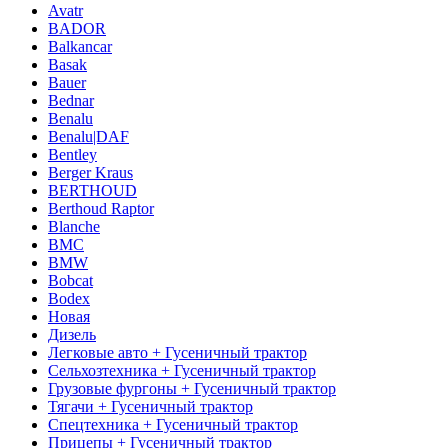
Avatr
BADOR
Balkancar
Basak
Bauer
Bednar
Benalu
Benalu|DAF
Bentley
Berger Kraus
BERTHOUD
Berthoud Raptor
Blanche
BMC
BMW
Bobcat
Bodex
Новая
Дизель
Легковые авто + Гусеничный трактор
Сельхозтехника + Гусеничный трактор
Грузовые фургоны + Гусеничный трактор
Тягачи + Гусеничный трактор
Спецтехника + Гусеничный трактор
Прицепы + Гусеничный трактор