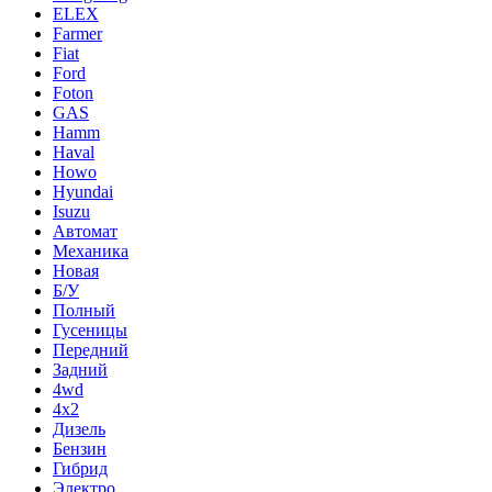
ELEX
Farmer
Fiat
Ford
Foton
GAS
Hamm
Haval
Howo
Hyundai
Isuzu
Автомат
Механика
Новая
Б/У
Полный
Гусеницы
Передний
Задний
4wd
4х2
Дизель
Бензин
Гибрид
Электро