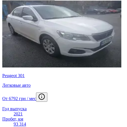
Peugeot 301
Легковые авто
От 6792 грн / мес
Год выпуска
2021
Пробег, км
93 314