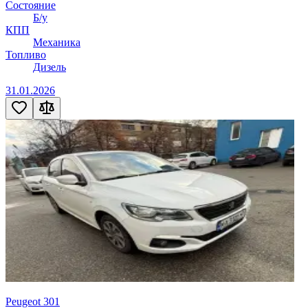
Состояние
Б/у
КПП
Механика
Топливо
Дизель
31.01.2026
Peugeot 301