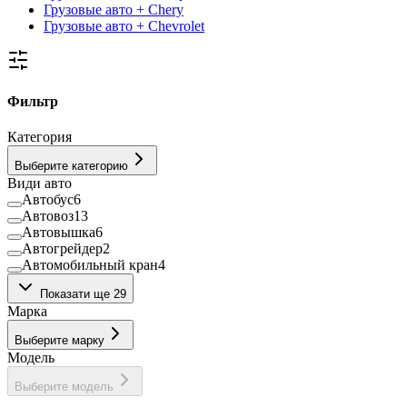
Грузовые авто + Chery
Грузовые авто + Chevrolet
Фильтр
Категория
Выберите категорию
Види авто
Автобус
6
Автовоз
13
Автовышка
6
Автогрейдер
2
Автомобильный кран
4
Автоцистерна
1
Показати ще 29
Асенізатор
1
Марка
Бетоносмеситель
2
Вантажопасажирський фургон
4
Выберите марку
Вилочный погрузчик
6
Модель
Внедорожник
54
Грузовой фургон
232
Выберите модель
Гусеничный трактор
87