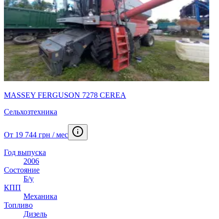
MASSEY FERGUSON 7278 CEREA
Сельхозтехника
От 19 744 грн / мес
Год выпуска
2006
Состояние
Б/у
КПП
Механика
Топливо
Дизель