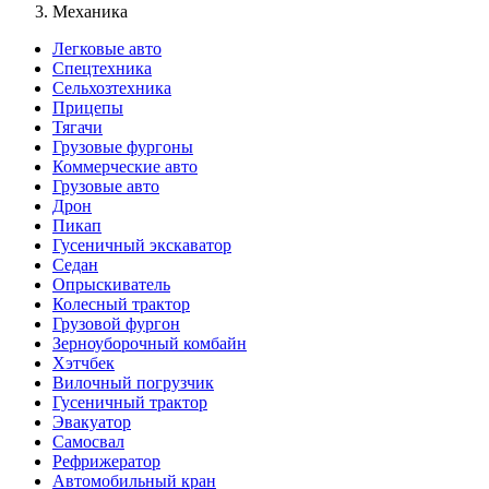
Механика
Легковые авто
Спецтехника
Сельхозтехника
Прицепы
Тягачи
Грузовые фургоны
Коммерческие авто
Грузовые авто
Дрон
Пикап
Гусеничный экскаватор
Седан
Опрыскиватель
Колесный трактор
Грузовой фургон
Зерноуборочный комбайн
Хэтчбек
Вилочный погрузчик
Гусеничный трактор
Эвакуатор
Самосвал
Рефрижератор
Автомобильный кран