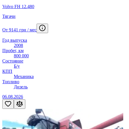
Volvo FH 12.480
Тягачи
От 9141 грн / мес
Год выпуска
2008
Пробег, км
800 000
Состояние
Б/у
КПП
Механика
Топливо
Дизель
06.08.2026