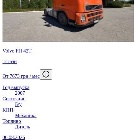
Volvo FH 42T
Тягачи
От 7673 грн / мес
Год выпуска
2007
Состояние
Б/у
КПП
Механика
Топливо
Дизель
06.08.2026