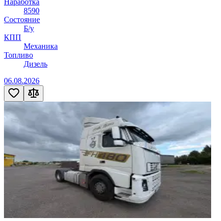
Наработка
8590
Состояние
Б/у
КПП
Механика
Топливо
Дизель
06.08.2026