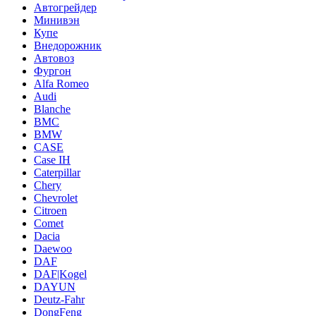
Автогрейдер
Минивэн
Купе
Внедорожник
Автовоз
Фургон
Alfa Romeo
Audi
Blanche
BMC
BMW
CASE
Case IH
Caterpillar
Chery
Chevrolet
Citroen
Comet
Dacia
Daewoo
DAF
DAF|Kogel
DAYUN
Deutz-Fahr
DongFeng