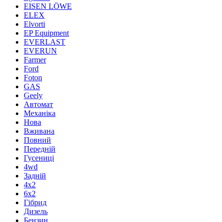
EISEN LÖWE
ELEX
Elvorti
EP Equipment
EVERLAST
EVERUN
Farmer
Ford
Foton
GAS
Geely
Автомат
Механіка
Нова
Вживана
Повний
Передній
Гусениці
4wd
Задній
4х2
6х2
Гібрид
Дизель
Бензин