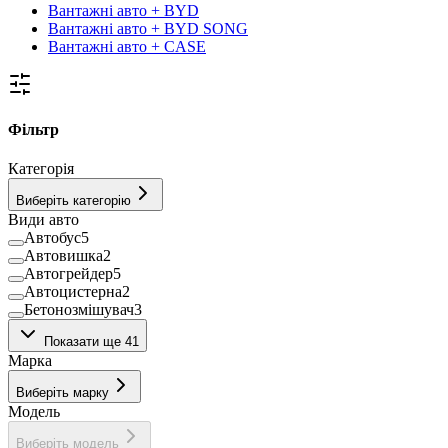
Вантажні авто + BYD
Вантажні авто + BYD SONG
Вантажні авто + CASE
Фільтр
Категорія
Виберіть категорію
Види авто
Автобус
5
Автовишка
2
Автогрейдер
5
Автоцистерна
2
Бетонозмішувач
3
Борона дискова
1
Показати ще 41
Бункер-накопичувач
5
Марка
Вантажний фургон
13
Вантажопасажирський фургон
1
Виберіть марку
Вилочний навантажувач
21
Модель
Візок для жатки
1
Гусеничний екскаватор
7
Виберіть модель