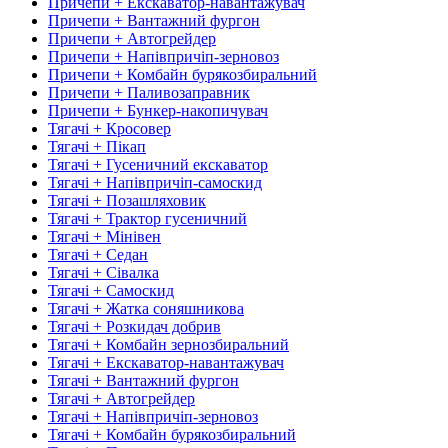
Причепи + Екскаватор-навантажувач
Причепи + Вантажний фургон
Причепи + Автогрейдер
Причепи + Напівпричіп-зерновоз
Причепи + Комбайн бурякозбиральний
Причепи + Паливозаправник
Причепи + Бункер-накопичувач
Тягачі + Кросовер
Тягачі + Пікап
Тягачі + Гусеничний екскаватор
Тягачі + Напівпричіп-самоскид
Тягачі + Позашляховик
Тягачі + Трактор гусеничний
Тягачі + Мінівен
Тягачі + Седан
Тягачі + Сівалка
Тягачі + Самоскид
Тягачі + Жатка соняшникова
Тягачі + Розкидач добрив
Тягачі + Комбайн зернозбиральний
Тягачі + Екскаватор-навантажувач
Тягачі + Вантажний фургон
Тягачі + Автогрейдер
Тягачі + Напівпричіп-зерновоз
Тягачі + Комбайн бурякозбиральний