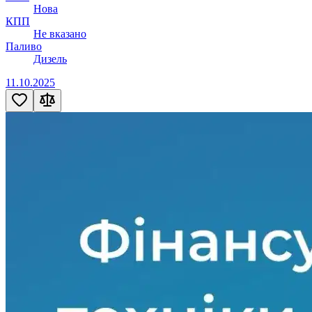
Нова
КПП
Не вказано
Паливо
Дизель
11.10.2025