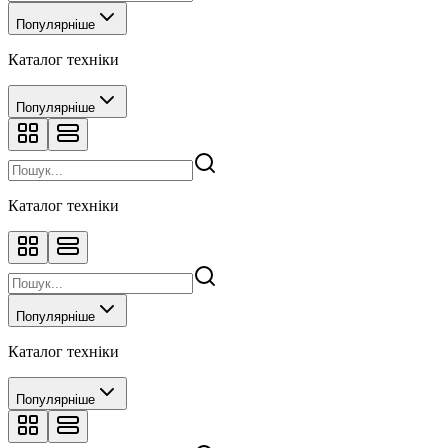
Прес-підбирач
1
Популярніше
Рефрижератор
1
Розкидач добрив
1
Каталог техніки
Самоскид
17
Седан
13
Сівалка
4
Популярніше
Сміттєвоз
2
Трактор гусеничний
96
Фреза-ротоватор
1
Каталог техніки
Популярніше
Каталог техніки
Популярніше