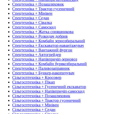
Спецтехніка + Позашляховик
Спецтехніка + Трактор гусеничний
Спецтехніка + Мінівен
Спецтехніка + Седан
Спецтехніка + Сівалка
Спецтехніка + Самоскид
Спецтехніка + Жатка соняшникова
Спецтехніка + Розкидач добрив
Спецтехніка + Комбайн зернозбиральний
Спецтехніка + Екскаватор-навантажувач
Спецтехніка + Вантажний фургон
Спецтехніка + Автогрейдер
Спецтехніка + Напівпричіп-зерновоз
Спецтехніка + Комбайн бурякозбиральний
Спецтехніка + Паливозаправник
Спецтехніка + Бункер-накопичувач
Сільгосптехніка + Кросовер
Сільгосптехніка + Пікап
Сільгосптехніка + Гусеничний екскаватор
Сільгосптехніка + Напівпричіп-самоскид
Сільгосптехніка + Позашляховик
Сільгосптехніка + Трактор гусеничний
Сільгосптехніка + Мінівен
Сільгосптехніка + Седан