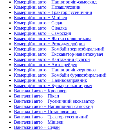
Комерційні авто + Напівпричіп-самоскид
Комерційні авто + Позашляховик
Комерційні авто + Трактор гусеничний
Комерційні авто + Мінівен
Комерційні авто + Седан
Комерційні авто + Сівалка
Комерційні авто + Самоскид
Комерційні авто + Жатка соняшникова
Комерційні авто + Розкидач добрив
Комерційні авто + Комбайн зернозбиральний
Комерційні авто + Екскаватор-навантажувач
Комерційні авто + Вантажний фургон
Комерційні авто + Автогрейдер
Комерційні авто + Напівпричіп-зерновоз
Комерційні авто + Комбайн бурякозбиральний
Комерційні авто + Паливозаправник
Комерційні авто + Бункер-накопичувач
Вантажні авто + Кросовер
Вантажні авто + Пікап
Вантажні авто + Гусеничний екскаватор
Вантажні авто + Напівпричіп-самоскид
Вантажні авто + Позашляховик
Вантажні авто + Трактор гусеничний
Вантажні авто + Мінівен
Вантажні авто + Седан