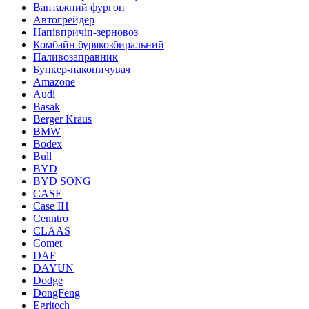
Вантажний фургон
Автогрейдер
Напівпричіп-зерновоз
Комбайн бурякозбиральний
Паливозаправник
Бункер-накопичувач
Amazone
Audi
Basak
Berger Kraus
BMW
Bodex
Bull
BYD
BYD SONG
CASE
Case IH
Cenntro
CLAAS
Comet
DAF
DAYUN
Dodge
DongFeng
Egritech