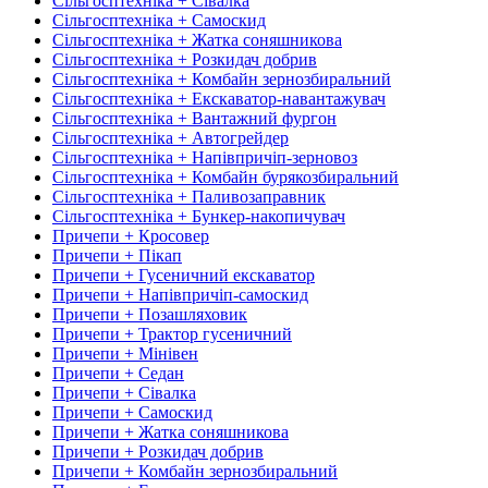
Сільгосптехніка + Сівалка
Сільгосптехніка + Самоскид
Сільгосптехніка + Жатка соняшникова
Сільгосптехніка + Розкидач добрив
Сільгосптехніка + Комбайн зернозбиральний
Сільгосптехніка + Екскаватор-навантажувач
Сільгосптехніка + Вантажний фургон
Сільгосптехніка + Автогрейдер
Сільгосптехніка + Напівпричіп-зерновоз
Сільгосптехніка + Комбайн бурякозбиральний
Сільгосптехніка + Паливозаправник
Сільгосптехніка + Бункер-накопичувач
Причепи + Кросовер
Причепи + Пікап
Причепи + Гусеничний екскаватор
Причепи + Напівпричіп-самоскид
Причепи + Позашляховик
Причепи + Трактор гусеничний
Причепи + Мінівен
Причепи + Седан
Причепи + Сівалка
Причепи + Самоскид
Причепи + Жатка соняшникова
Причепи + Розкидач добрив
Причепи + Комбайн зернозбиральний