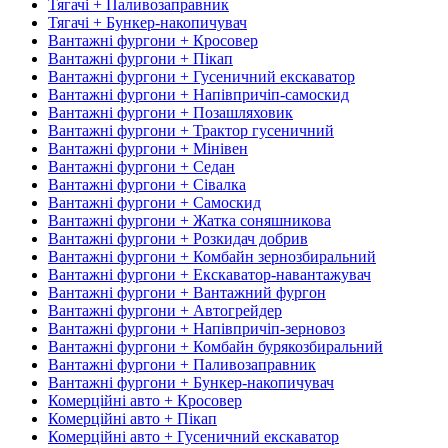
Тягачі + Паливозаправник
Тягачі + Бункер-накопичувач
Вантажні фургони + Кросовер
Вантажні фургони + Пікап
Вантажні фургони + Гусеничний екскаватор
Вантажні фургони + Напівпричіп-самоскид
Вантажні фургони + Позашляховик
Вантажні фургони + Трактор гусеничний
Вантажні фургони + Мінівен
Вантажні фургони + Седан
Вантажні фургони + Сівалка
Вантажні фургони + Самоскид
Вантажні фургони + Жатка соняшникова
Вантажні фургони + Розкидач добрив
Вантажні фургони + Комбайн зернозбиральний
Вантажні фургони + Екскаватор-навантажувач
Вантажні фургони + Вантажний фургон
Вантажні фургони + Автогрейдер
Вантажні фургони + Напівпричіп-зерновоз
Вантажні фургони + Комбайн бурякозбиральний
Вантажні фургони + Паливозаправник
Вантажні фургони + Бункер-накопичувач
Комерційні авто + Кросовер
Комерційні авто + Пікап
Комерційні авто + Гусеничний екскаватор