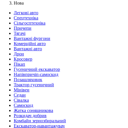
Нова
Легкові авто
Спецтехніка
Сільгосптехніка
Причепи
Тягачі
Вантажні фургони
Комерційні авто
Вантажні авто
Дрон
Кросовер
Пікап
Гусеничний екскаватор
Напівпричіп-самоскид
Позашляховик
Трактор гусеничний
Мінівен
Седан
Сівалка
Самоскид
Жатка соняшникова
Розкидач добрив
Комбайн зернозбиральний
Екскаватор-навантажувач