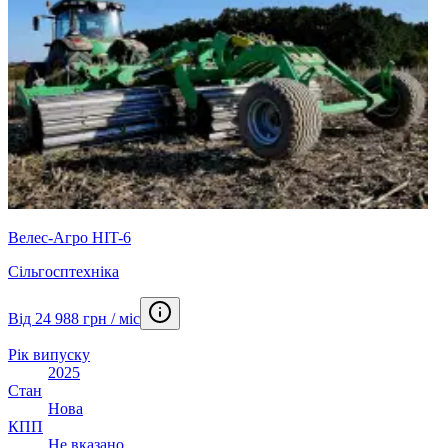
Велес-Агро HIT-6
Сільгосптехніка
Від 24 988 грн / міс
Рік випуску
2025
Стан
Нова
КПП
Не вказано