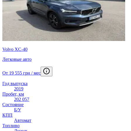
Volvo XC-40
Легковые авто
От 19 555 грн / мес
Год выпуска
2019
Пробег, км
202 057
Состояние
Б/У
КПП
Автомат
Топливо
Дизель