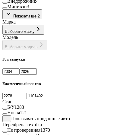
Внедорожник
4
Минивэн
3
Рефрижератор
15
Показати ще 2
Фургон
3
Марка
Выберите марку
Модель
Выберите модель
Год выпуска
Ежемесячный платеж
Стан
Б/У
1283
Новая
121
Показывать проданные авто
Перевірена техніка
Не проверенная
1370