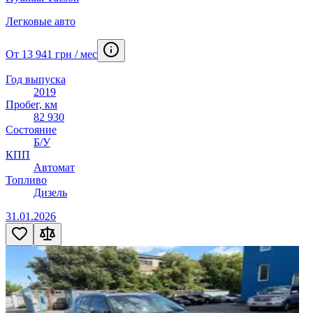
Легковые авто
От 13 941 грн / мес
Год выпуска
2019
Пробег, км
82 930
Состояние
Б/У
КПП
Автомат
Топливо
Дизель
31.01.2026