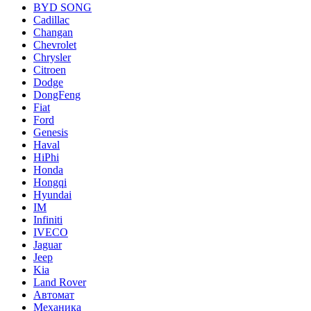
BYD SONG
Cadillac
Changan
Chevrolet
Chrysler
Citroen
Dodge
DongFeng
Fiat
Ford
Genesis
Haval
HiPhi
Honda
Hongqi
Hyundai
IM
Infiniti
IVECO
Jaguar
Jeep
Kia
Land Rover
Автомат
Механика