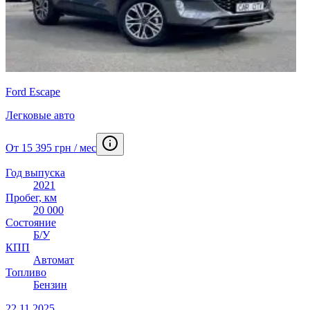
Ford Escape
Легковые авто
От 15 395 грн / мес
Год выпуска
2021
Пробег, км
20 000
Состояние
Б/У
КПП
Автомат
Топливо
Бензин
22.11.2025