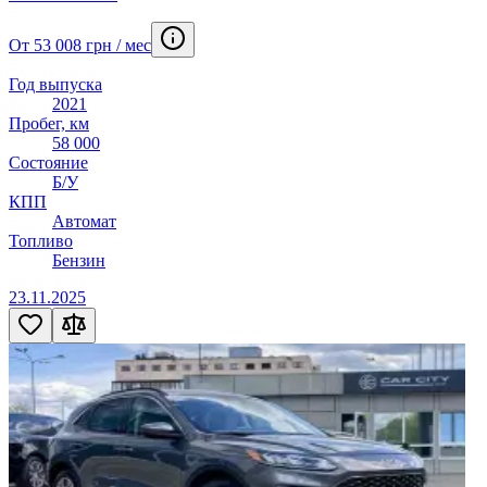
От 53 008 грн / мес
Год выпуска
2021
Пробег, км
58 000
Состояние
Б/У
КПП
Автомат
Топливо
Бензин
23.11.2025