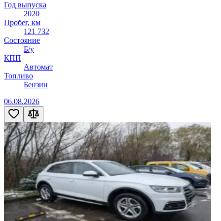
Год выпуска
2020
Пробег, км
121 732
Состояние
Б/у
КПП
Автомат
Топливо
Бензин
06.08.2026