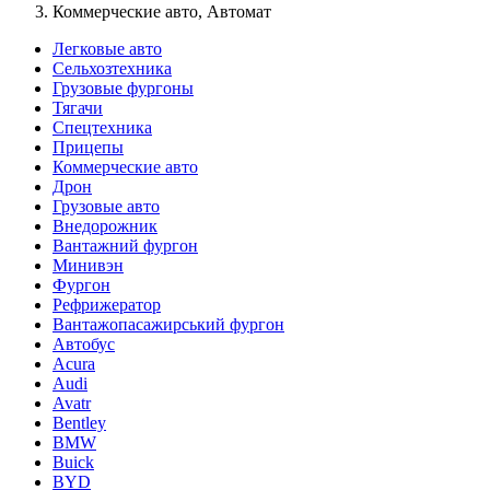
Коммерческие авто, Автомат
Легковые авто
Сельхозтехника
Грузовые фургоны
Тягачи
Спецтехника
Прицепы
Коммерческие авто
Дрон
Грузовые авто
Внедорожник
Вантажний фургон
Минивэн
Фургон
Рефрижератор
Вантажопасажирський фургон
Автобус
Acura
Audi
Avatr
Bentley
BMW
Buick
BYD