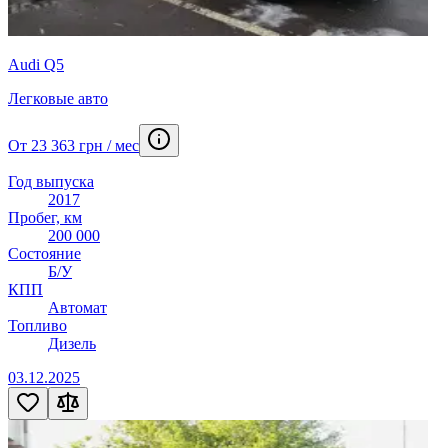
Audi Q5
Легковые авто
От 23 363 грн / мес
Год выпуска
2017
Пробег, км
200 000
Состояние
Б/У
КПП
Автомат
Топливо
Дизель
03.12.2025