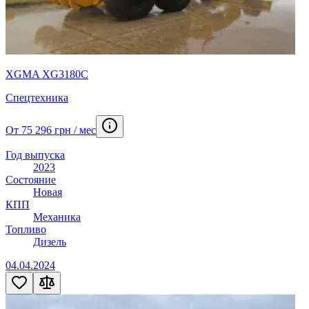
Телескопический погрузчик
6
Тентованный полуприцеп
55
Топливозаправщик
3
Трал
2
Фастбек
1
Фреза-ротатор
1
XGMA XG3180С
Фургон
10
Хэтчбек
133
Спецтехника
Штабелеукладачик
2
Эвакуатор
10
От 75 296 грн / мес
Экскаватор-погрузчик
65
Mulcher
1
Год выпуска
2023
Состояние
Новая
КПП
Механика
Топливо
Дизель
04.04.2024