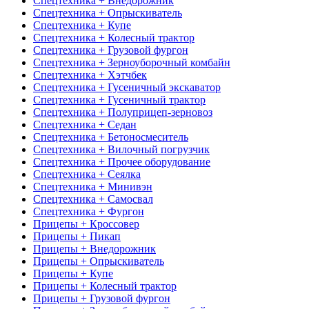
Спецтехника + Внедорожник
Спецтехника + Опрыскиватель
Спецтехника + Купе
Спецтехника + Колесный трактор
Спецтехника + Грузовой фургон
Спецтехника + Зерноуборочный комбайн
Спецтехника + Хэтчбек
Спецтехника + Гусеничный экскаватор
Спецтехника + Гусеничный трактор
Спецтехника + Полуприцеп-зерновоз
Спецтехника + Седан
Спецтехника + Бетоносмеситель
Спецтехника + Вилочный погрузчик
Спецтехника + Прочее оборудование
Спецтехника + Сеялка
Спецтехника + Минивэн
Спецтехника + Самосвал
Спецтехника + Фургон
Прицепы + Кроссовер
Прицепы + Пикап
Прицепы + Внедорожник
Прицепы + Опрыскиватель
Прицепы + Купе
Прицепы + Колесный трактор
Прицепы + Грузовой фургон