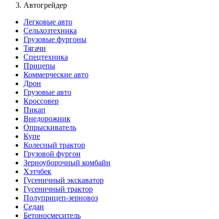
Автогрейдер
Легковые авто
Сельхозтехника
Грузовые фургоны
Тягачи
Спецтехника
Прицепы
Коммерческие авто
Дрон
Грузовые авто
Кроссовер
Пикап
Внедорожник
Опрыскиватель
Купе
Колесный трактор
Грузовой фургон
Зерноуборочный комбайн
Хэтчбек
Гусеничный экскаватор
Гусеничный трактор
Полуприцеп-зерновоз
Седан
Бетоносмеситель