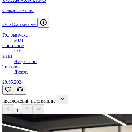
RAUCH AXIS M 30.2
Сельхозтехника
От 7162 грн / мес
Год выпуска
2021
Состояние
Б/У
КПП
Не указано
Топливо
Дизель
28.05.2024
предложений на странице:
1