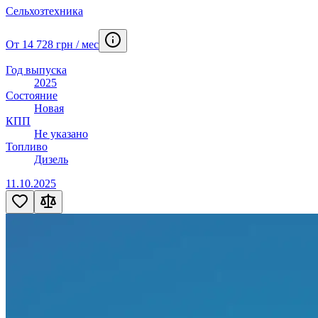
Фургон
10
Сельхозтехника
Хэтчбек
133
Штабелеукладачик
2
От 14 728 грн / мес
Эвакуатор
10
Экскаватор-погрузчик
65
Год выпуска
Mulcher
1
2025
Состояние
Новая
КПП
Не указано
Топливо
Дизель
11.10.2025