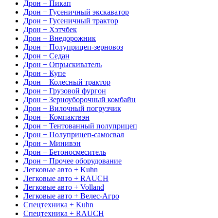
Дрон + Пикап
Дрон + Гусеничный экскаватор
Дрон + Гусеничный трактор
Дрон + Хэтчбек
Дрон + Внедорожник
Дрон + Полуприцеп-зерновоз
Дрон + Седан
Дрон + Опрыскиватель
Дрон + Купе
Дрон + Колесный трактор
Дрон + Грузовой фургон
Дрон + Зерноуборочный комбайн
Дрон + Вилочный погрузчик
Дрон + Компактвэн
Дрон + Тентованный полуприцеп
Дрон + Полуприцеп-самосвал
Дрон + Минивэн
Дрон + Бетоносмеситель
Дрон + Прочее оборудование
Легковые авто + Kuhn
Легковые авто + RAUCH
Легковые авто + Volland
Легковые авто + Велес-Агро
Спецтехника + Kuhn
Спецтехника + RAUCH