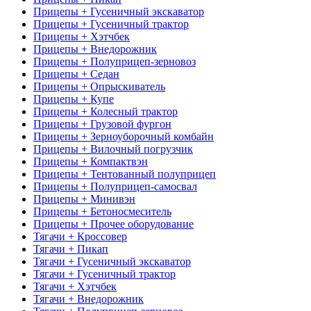
Прицепы + Гусеничный экскаватор
Прицепы + Гусеничный трактор
Прицепы + Хэтчбек
Прицепы + Внедорожник
Прицепы + Полуприцеп-зерновоз
Прицепы + Седан
Прицепы + Опрыскиватель
Прицепы + Купе
Прицепы + Колесный трактор
Прицепы + Грузовой фургон
Прицепы + Зерноуборочный комбайн
Прицепы + Вилочный погрузчик
Прицепы + Компактвэн
Прицепы + Тентованный полуприцеп
Прицепы + Полуприцеп-самосвал
Прицепы + Минивэн
Прицепы + Бетоносмеситель
Прицепы + Прочее оборудование
Тягачи + Кроссовер
Тягачи + Пикап
Тягачи + Гусеничный экскаватор
Тягачи + Гусеничный трактор
Тягачи + Хэтчбек
Тягачи + Внедорожник