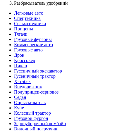
Разбрасыватель удобрений
Легковые авто
Спецтехника
Сельхозтехника
Прицепы
Тягачи
Грузовые фургоны
Коммерческие авто
Грузовые авто
Дрон
Кроссовер
Пикап
Гусеничный экскаватор
Гусеничный трактор
Хэтчбек
Внедорожник
Полуприцеп-зерновоз
Седан
Опрыскиватель
Купе
Колесный трактор
Грузовой фургон
Зерноуборочный комбайн
Вилочный погрузчик