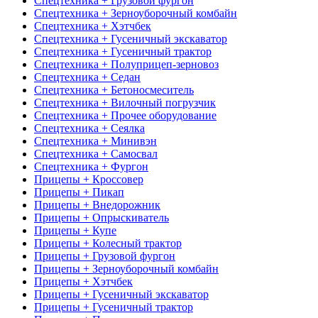
Спецтехника + Грузовой фургон
Спецтехника + Зерноуборочный комбайн
Спецтехника + Хэтчбек
Спецтехника + Гусеничный экскаватор
Спецтехника + Гусеничный трактор
Спецтехника + Полуприцеп-зерновоз
Спецтехника + Седан
Спецтехника + Бетоносмеситель
Спецтехника + Вилочный погрузчик
Спецтехника + Прочее оборудование
Спецтехника + Сеялка
Спецтехника + Минивэн
Спецтехника + Самосвал
Спецтехника + Фургон
Прицепы + Кроссовер
Прицепы + Пикап
Прицепы + Внедорожник
Прицепы + Опрыскиватель
Прицепы + Купе
Прицепы + Колесный трактор
Прицепы + Грузовой фургон
Прицепы + Зерноуборочный комбайн
Прицепы + Хэтчбек
Прицепы + Гусеничный экскаватор
Прицепы + Гусеничный трактор