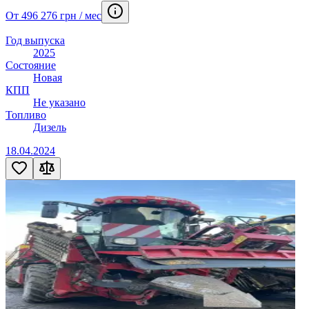
От 496 276 грн / мес
Год выпуска
2025
Состояние
Новая
КПП
Не указано
Топливо
Дизель
18.04.2024