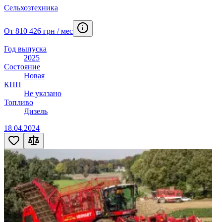
Хэтчбек
133
Сельхозтехника
Штабелеукладачик
2
Эвакуатор
10
От 810 426 грн / мес
Экскаватор-погрузчик
65
Mulcher
1
Год выпуска
2025
Состояние
Новая
КПП
Не указано
Топливо
Дизель
18.04.2024