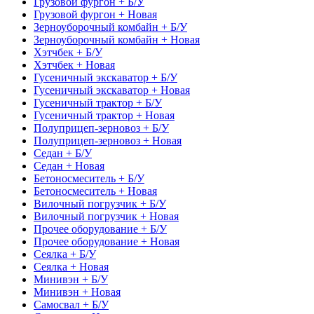
Грузовой фургон + Б/У
Грузовой фургон + Новая
Зерноуборочный комбайн + Б/У
Зерноуборочный комбайн + Новая
Хэтчбек + Б/У
Хэтчбек + Новая
Гусеничный экскаватор + Б/У
Гусеничный экскаватор + Новая
Гусеничный трактор + Б/У
Гусеничный трактор + Новая
Полуприцеп-зерновоз + Б/У
Полуприцеп-зерновоз + Новая
Седан + Б/У
Седан + Новая
Бетоносмеситель + Б/У
Бетоносмеситель + Новая
Вилочный погрузчик + Б/У
Вилочный погрузчик + Новая
Прочее оборудование + Б/У
Прочее оборудование + Новая
Сеялка + Б/У
Сеялка + Новая
Минивэн + Б/У
Минивэн + Новая
Самосвал + Б/У