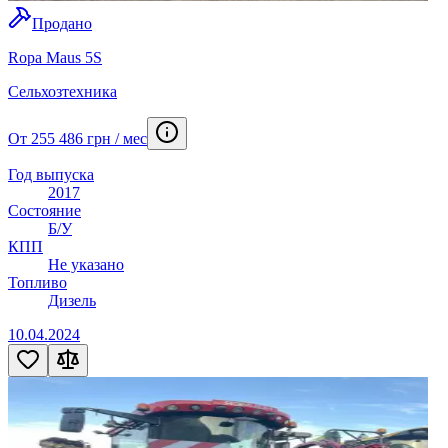
Продано
Ropa Maus 5S
Сельхозтехника
От 255 486 грн / мес
Год выпуска
2017
Состояние
Б/У
КПП
Не указано
Топливо
Дизель
10.04.2024