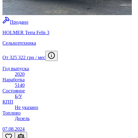
Продано
HOLMER Terra Felis 3
Сельхозтехника
От 325 322 грн / мес
Год выпуска
2020
Наработка
5140
Состояние
Б/У
КПП
Не указано
Топливо
Дизель
07.08.2024