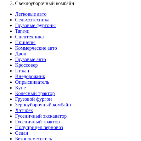
Свеклоуборочный комбайн
Легковые авто
Сельхозтехника
Грузовые фургоны
Тягачи
Спецтехника
Прицепы
Коммерческие авто
Дрон
Грузовые авто
Кроссовер
Пикап
Внедорожник
Опрыскиватель
Купе
Колесный трактор
Грузовой фургон
Зерноуборочный комбайн
Хэтчбек
Гусеничный экскаватор
Гусеничный трактор
Полуприцеп-зерновоз
Седан
Бетоносмеситель