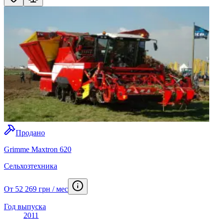
Продано
Grimme Maxtron 620
Сельхозтехника
От 52 269 грн / мес
Год выпуска
2011