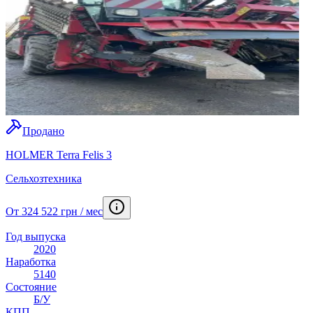
Продано
HOLMER Terra Felis 3
Сельхозтехника
От 324 522 грн / мес
Год выпуска
2020
Наработка
5140
Состояние
Б/У
КПП