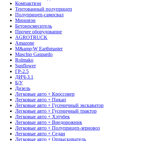
Компактвэн
Тентованный полуприцеп
Полуприцеп-самосвал
Минивэн
Бетоносмеситель
Прочее оборудование
AGROTRUCK
Amazone
M&amp;W Earthmaster
Maschio Gaspardo
Rolmako
Sunflower
ГР-2.5
ДИЧ-3.1
Б/У
Дизель
Легковые авто + Кроссовер
Легковые авто + Пикап
Легковые авто + Гусеничный экскаватор
Легковые авто + Гусеничный трактор
Легковые авто + Хэтчбек
Легковые авто + Внедорожник
Легковые авто + Полуприцеп-зерновоз
Легковые авто + Седан
Легковые авто + Опрыскиватель