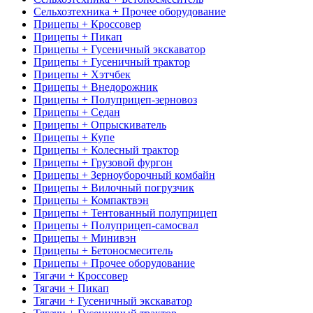
Сельхозтехника + Прочее оборудование
Прицепы + Кроссовер
Прицепы + Пикап
Прицепы + Гусеничный экскаватор
Прицепы + Гусеничный трактор
Прицепы + Хэтчбек
Прицепы + Внедорожник
Прицепы + Полуприцеп-зерновоз
Прицепы + Седан
Прицепы + Опрыскиватель
Прицепы + Купе
Прицепы + Колесный трактор
Прицепы + Грузовой фургон
Прицепы + Зерноуборочный комбайн
Прицепы + Вилочный погрузчик
Прицепы + Компактвэн
Прицепы + Тентованный полуприцеп
Прицепы + Полуприцеп-самосвал
Прицепы + Минивэн
Прицепы + Бетоносмеситель
Прицепы + Прочее оборудование
Тягачи + Кроссовер
Тягачи + Пикап
Тягачи + Гусеничный экскаватор