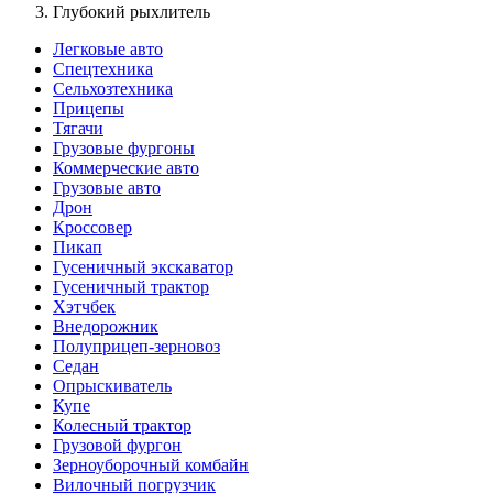
Глубокий рыхлитель
Легковые авто
Спецтехника
Сельхозтехника
Прицепы
Тягачи
Грузовые фургоны
Коммерческие авто
Грузовые авто
Дрон
Кроссовер
Пикап
Гусеничный экскаватор
Гусеничный трактор
Хэтчбек
Внедорожник
Полуприцеп-зерновоз
Седан
Опрыскиватель
Купе
Колесный трактор
Грузовой фургон
Зерноуборочный комбайн
Вилочный погрузчик