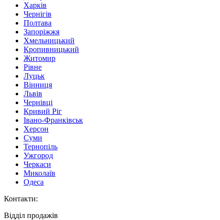
Харків
Чернігів
Полтава
Запоріжжя
Хмельницький
Кропивницький
Житомир
Рівне
Луцьк
Вінниця
Львів
Чернівці
Кривий Ріг
Івано-Франківськ
Херсон
Суми
Тернопіль
Ужгород
Черкаси
Миколаїв
Одеса
Контакти
:
Відділ продажів