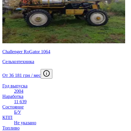
Challenger RoGator 1064
Сельхозтехника
От 36 181 грн / мес
Год выпуска
2004
Наработка
11 639
Состояние
Б/У
КПП
Не указано
Топливо