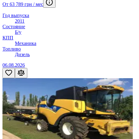
От 63 789 грн / мес
Год выпуска
2011
Состояние
Б/у
КПП
Механика
Топливо
Дизель
06.08.2026