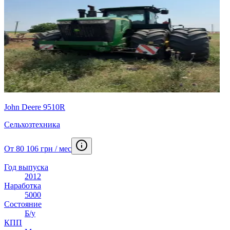
John Deere 9510R
Сельхозтехника
От 80 106 грн / мес
Год выпуска
2012
Наработка
5000
Состояние
Б/у
КПП