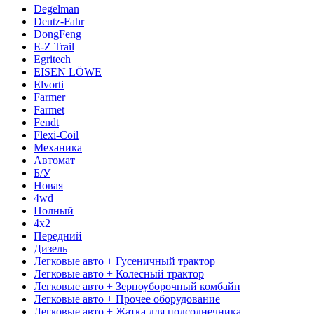
Degelman
Deutz-Fahr
DongFeng
E-Z Trail
Egritech
EISEN LÖWE
Elvorti
Farmer
Farmet
Fendt
Flexi-Coil
Механика
Автомат
Б/У
Новая
4wd
Полный
4x2
Передний
Дизель
Легковые авто + Гусеничный трактор
Легковые авто + Колесный трактор
Легковые авто + Зерноуборочный комбайн
Легковые авто + Прочее оборудование
Легковые авто + Жатка для подсолнечника