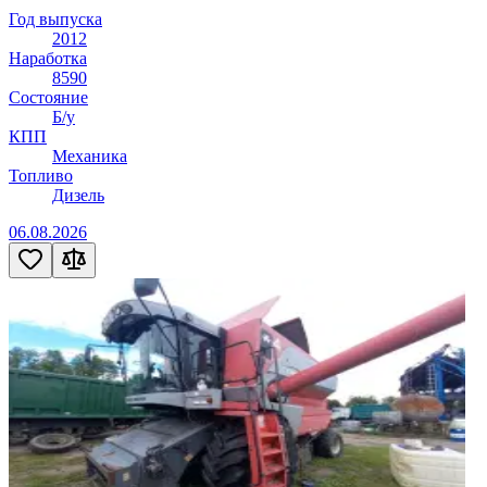
Год выпуска
2012
Наработка
8590
Состояние
Б/у
КПП
Механика
Топливо
Дизель
06.08.2026