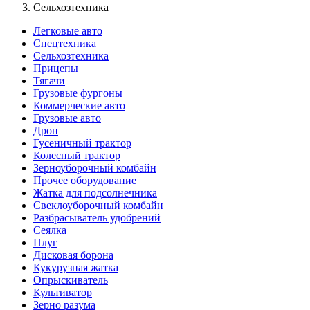
Сельхозтехника
Легковые авто
Спецтехника
Сельхозтехника
Прицепы
Тягачи
Грузовые фургоны
Коммерческие авто
Грузовые авто
Дрон
Гусеничный трактор
Колесный трактор
Зерноуборочный комбайн
Прочее оборудование
Жатка для подсолнечника
Свеклоуборочный комбайн
Разбрасыватель удобрений
Сеялка
Плуг
Дисковая борона
Кукурузная жатка
Опрыскиватель
Культиватор
Зерно разума