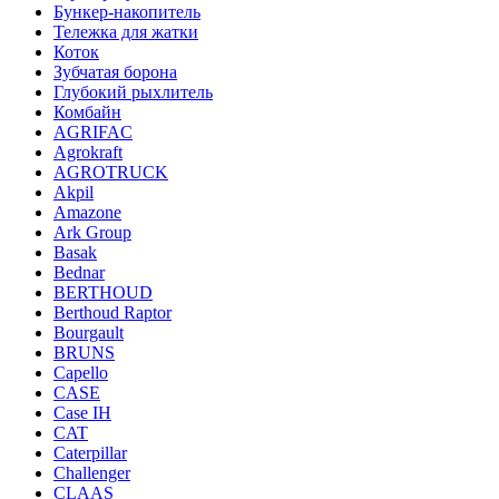
Бункер-накопитель
Тележка для жатки
Коток
Зубчатая борона
Глубокий рыхлитель
Комбайн
AGRIFAC
Agrokraft
AGROTRUCK
Akpil
Amazone
Ark Group
Basak
Bednar
BERTHOUD
Berthoud Raptor
Bourgault
BRUNS
Capello
CASE
Case IH
CAT
Caterpillar
Challenger
CLAAS