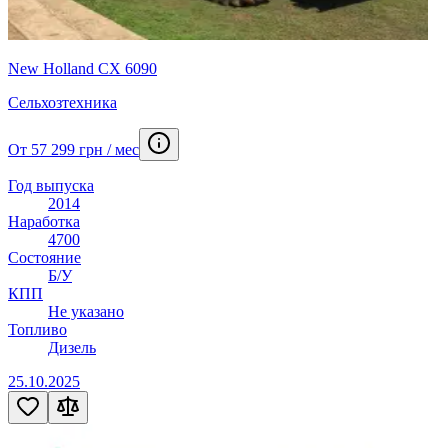
New Holland CX 6090
Сельхозтехника
От 57 299 грн / мес
Год выпуска
2014
Наработка
4700
Состояние
Б/У
КПП
Не указано
Топливо
Дизель
25.10.2025